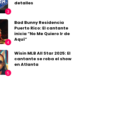
detalles
Bad Bunny Residencia
Puerto Rico: El cantante
inicia “No Me Quiero Ir de
Aquí”
Wisin MLB All Star 2025: El
cantante se roba el show
en Atlanta