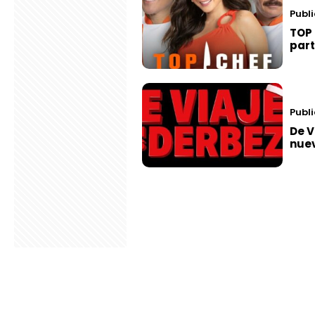
Publ
TOP 
part
Publi
De V
nue