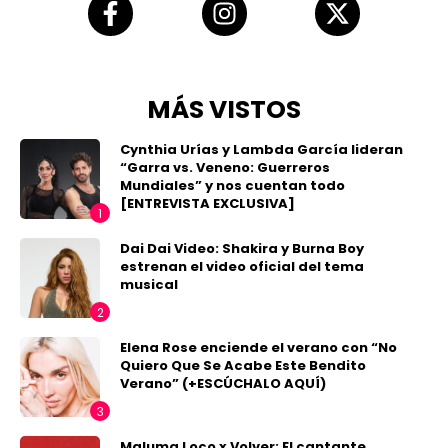
MÁS VISTOS
Cynthia Urías y Lambda García lideran
“Garra vs. Veneno: Guerreros
Mundiales” y nos cuentan todo
[ENTREVISTA EXCLUSIVA]
Dai Dai Video: Shakira y Burna Boy
estrenan el video oficial del tema
musical
Elena Rose enciende el verano con “No
Quiero Que Se Acabe Este Bendito
Verano” (+ESCÚCHALO AQUÍ)
Maluma Loco x Volver: El cantante