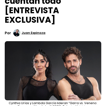
cuentan todo
[ENTREVISTA
EXCLUSIVA]
Por
Juan Espinoza
Cynthia Urías y Lambda García lideran “Garra vs. Veneno: