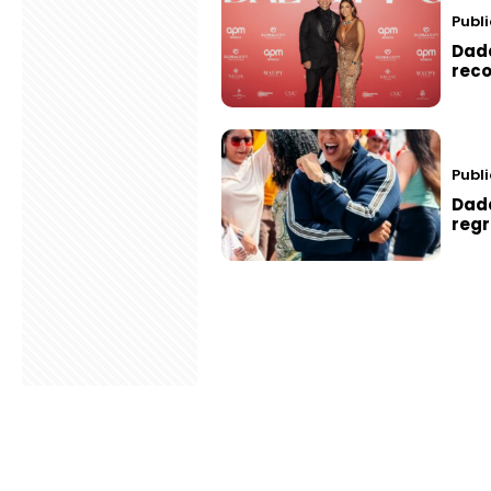
Publ
Dadd
rec
Publi
Dadd
regr