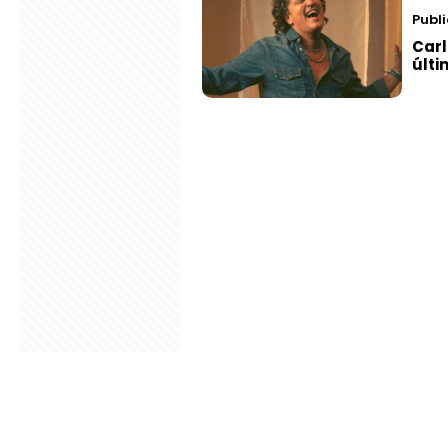
Publ
Carl
últi