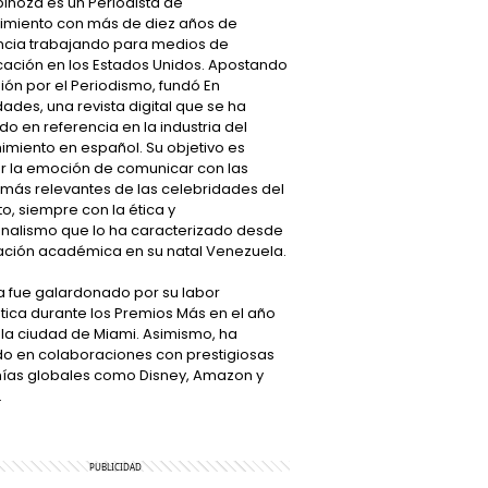
inoza es un Periodista de
nimiento con más de diez años de
ncia trabajando para medios de
ación en los Estados Unidos. Apostando
ión por el Periodismo, fundó En
ades, una revista digital que se ha
do en referencia en la industria del
imiento en español. Su objetivo es
r la emoción de comunicar con las
 más relevantes de las celebridades del
, siempre con la ética y
onalismo que lo ha caracterizado desde
ación académica en su natal Venezuela.
a fue galardonado por su labor
tica durante los Premios Más en el año
 la ciudad de Miami. Asimismo, ha
do en colaboraciones con prestigiosas
as globales como Disney, Amazon y
.