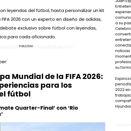
Juan Esp
Entrete
n leyendas del fútbol, hasta personalizar un kit
experie
comunic
 FIFA 2026 con un experto en diseño de adidas,
a su pas
 debate exclusivo sobre fútbol con leyendas,
Celebrid
converti
ica para cada aficionado.
entreten
conecta
noticias
momento
ber:
profesi
su form
opa Mundial de la FIFA 2026:
Espinoz
periencias para los
periodís
2022 en
el fútbol
trabaja
compañí
Hyundai
mate Quarter-Final’ con ‘Rio
’