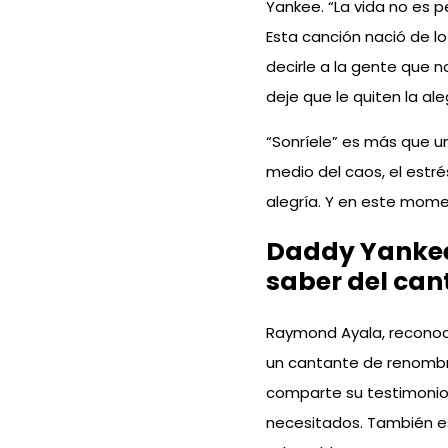
Yankee. “La vida no es p
Esta canción nació de lo
decirle a la gente que n
deje que le quiten la aleg
“Sonríele” es más que un
medio del caos, el estré
alegría. Y en este mom
Daddy Yankee 
saber del can
Raymond Ayala, recono
un cantante de renombr
comparte su testimonio
necesitados. También es