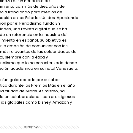
inoza es un Periodista de
nimiento con más de diez años de
ncia trabajando para medios de
ación en los Estados Unidos. Apostando
ión por el Periodismo, fundó En
ades, una revista digital que se ha
do en referencia en la industria del
imiento en español. Su objetivo es
r la emoción de comunicar con las
 más relevantes de las celebridades del
, siempre con la ética y
onalismo que lo ha caracterizado desde
ación académica en su natal Venezuela.
a fue galardonado por su labor
tica durante los Premios Más en el año
 la ciudad de Miami. Asimismo, ha
do en colaboraciones con prestigiosas
as globales como Disney, Amazon y
.