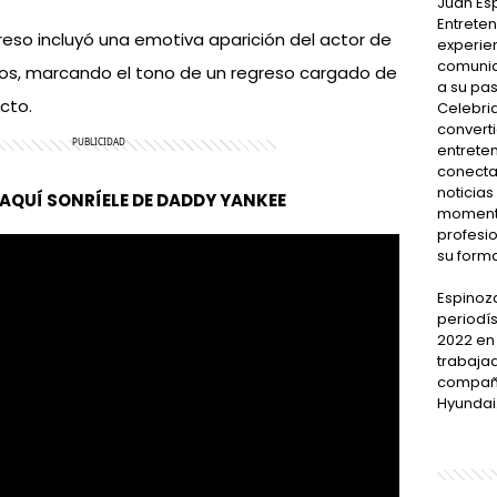
Juan Esp
Entrete
regreso incluyó una emotiva aparición del actor de
experie
comunic
s, marcando el tono de un regreso cargado de
a su pas
cto.
Celebrid
converti
entreten
conecta
noticias
AQUÍ SONRÍELE DE DADDY YANKEE
momento
profesi
su form
Espinoz
periodís
2022 en
trabaja
compañí
Hyundai