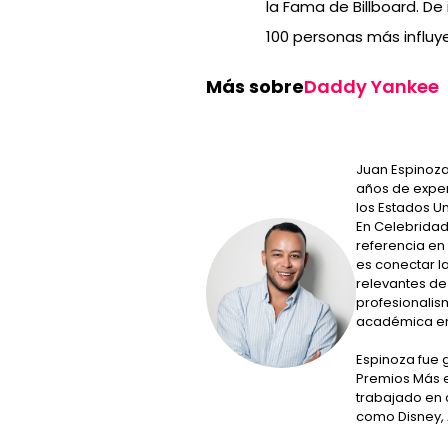
la Fama de Billboard. D
100 personas más influye
Más sobre
Daddy Yankee
Juan Espinoza
años de expe
los Estados U
En Celebridade
referencia en 
es conectar l
relevantes de
profesionalis
académica en
Espinoza fue 
Premios Más e
trabajado en
como Disney,